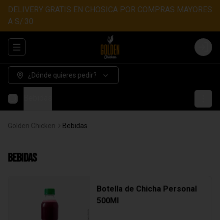
DELIVERY GRATIS EN CHOSICA POR COMPRAS MAYORES
A S/.30
Abrir menu de navegación
Login
¿Dónde quieres pedir?
Bebidas
Golden Chicken
Bebidas
Bebidas
Botella de Chicha Personal
500Ml