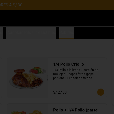
RES A S/.30
as
Complementos irresistibles
Bebidas
1/4 Pollo Criollo
1/4 Pollo a la brasa + porción de 
mollejas + papas fritas (papa 
peruana) + ensalada fresca.
S/ 27.00
Pollo + 1/4 Pollo (parte