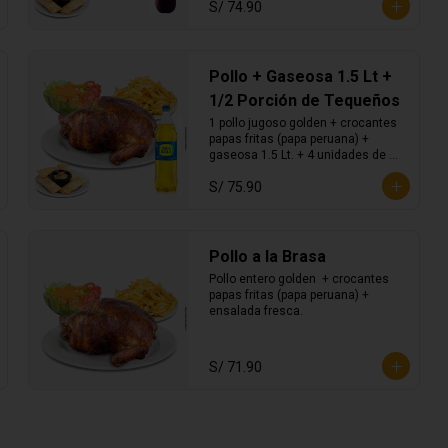
S/ 74.90
con guacamole.
Pollo + Gaseosa 1.5 Lt +
1/2 Porción de Tequeños
1 pollo jugoso golden + crocantes 
papas fritas (papa peruana) + 
gaseosa 1.5 Lt. + 4 unidades de 
tequeños con guacamole.
S/ 75.90
Pollo a la Brasa
Pollo entero golden  + crocantes 
papas fritas (papa peruana) + 
ensalada fresca.
S/ 71.90