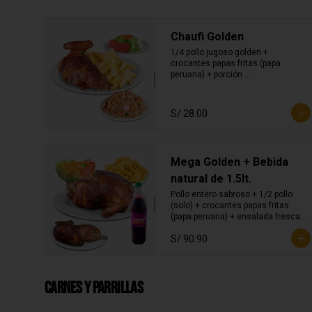
Chaufi Golden
1/4 pollo jugoso golden + 
crocantes papas fritas (papa 
peruana) + porción 
personal de chaufa + ensalada 
fresca.
S/ 28.00
Mega Golden + Bebida
natural de 1.5lt.
Pollo entero sabroso + 1/2 pollo 
(solo) + crocantes papas fritas 
(papa peruana) + ensalada fresca + 
bebida natural de 1.5lt.
S/ 90.90
Carnes y parrillas