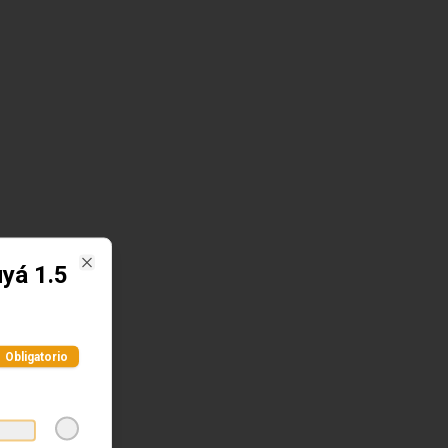
uyá 1.5
Close
Obligatorio