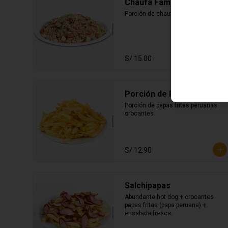
Chaufa Familiar
Porción de chaufa familiar.
S/ 15.00
Porción de Papas Fritas
Porción de papas fritas peruanas 
crocantes.
S/ 12.90
Salchipapas
Abundante hot dog + crocantes 
papas fritas (papa peruana) + 
ensalada fresca.