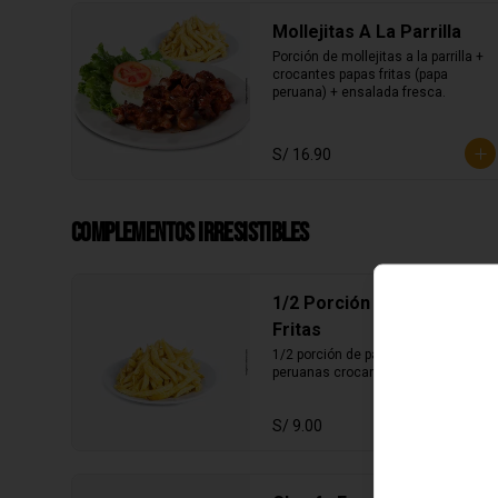
Mollejitas A La Parrilla
Porción de mollejitas a la parrilla + 
crocantes papas fritas (papa 
peruana) + ensalada fresca.
S/ 16.90
Complementos irresistibles
1/2 Porción de Papas
Fritas
1/2 porción de papas fritas 
peruanas crocantes.
S/ 9.00