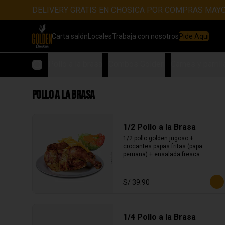
DELIVERY GRATIS EN CHOSICA POR COMPRAS MAYO
Carta salón
Locales
Trabaja con nosotros
Pide Aqui
Pollo a la brasa
Combos Golden
Carnes y parrill
Pollo a la brasa
1/2 Pollo a la Brasa
1/2 pollo golden jugoso + 
crocantes papas fritas (papa 
peruana) + ensalada fresca.
S/ 39.90
1/4 Pollo a la Brasa