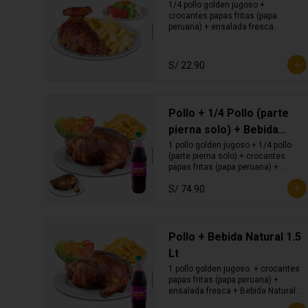
1/4 pollo golden jugoso + 
crocantes papas fritas (papa 
peruana) + ensalada fresca.
S/ 22.90
Pollo + 1/4 Pollo (parte
pierna solo) + Bebida
Natural 1.5 Lt
1 pollo golden jugoso + 1/4 pollo 
(parte pierna solo) + crocantes 
papas fritas (papa peruana) + 
ensalada fresca + bebida natural 
S/ 74.90
1.5lt.
Pollo + Bebida Natural 1.5
Lt
1 pollo golden jugoso  + crocantes 
papas fritas (papa peruana) + 
ensalada fresca + Bebida Natural 
1.5 Lt.