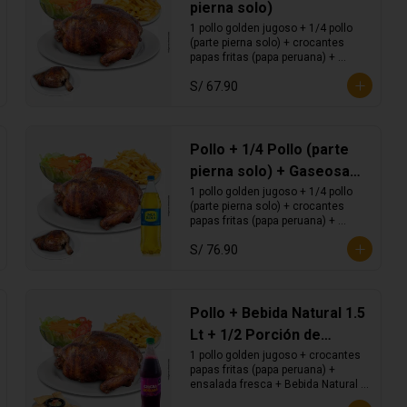
pierna solo)
1 pollo golden jugoso + 1/4 pollo 
(parte pierna solo) + crocantes 
papas fritas (papa peruana) + 
ensalada fresca.
S/ 67.90
Pollo + 1/4 Pollo (parte
pierna solo) + Gaseosa
1.5 Lt
1 pollo golden jugoso + 1/4 pollo 
(parte pierna solo) + crocantes 
papas fritas (papa peruana) + 
ensalada fresca + Gaseosa 1.5 Lt.
S/ 76.90
Pollo + Bebida Natural 1.5
Lt + 1/2 Porción de
Tequeños
1 pollo golden jugoso + crocantes 
papas fritas (papa peruana) + 
ensalada fresca + Bebida Natural 
1.5 Lt. + 4 unidades de tequeños 